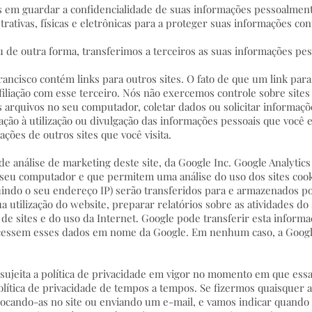
 em guardar a confidencialidade de suas informações pessoalment
ativas, físicas e eletrônicas para a proteger suas informações con
de outra forma, transferimos a terceiros as suas informações pess
Francisco contém links para outros sites. O fato de que um link par
filiação com esse terceiro. Nós não exercemos controle sobre sites
 arquivos no seu computador, coletar dados ou solicitar informaçõ
ção à utilização ou divulgação das informações pessoais que você e
ações de outros sites que você visita.
e análise de marketing deste site, da Google Inc. Google Analytics
eu computador e que permitem uma análise do uso dos sites cooki
cluindo o seu endereço IP) serão transferidos para e armazenados p
sua utilização do website, preparar relatórios sobre as atividades do
 de sites e do uso da Internet. Google pode transferir esta informa
rocessem esses dados em nome da Google. Em nenhum caso, a Googl
sujeita a política de privacidade em vigor no momento em que ess
olítica de privacidade de tempos a tempos. Se fizermos quaisquer alt
locando-as no site ou enviando um e-mail, e vamos indicar quando t