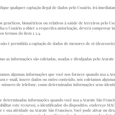
tifique qualquer captação ilegal de dados pelo Usuário, irá imediat
os genéticos, biométricos ou relativos à saúde de terceiros pelo Us
nha o Usuário a obter a respectiva autorização, deverá comprovar i
os termos do item 1.3.4.
 não é permitida a captação de dados de menores de 16 (dezesseis)
omo as informações são coletadas, usadas e divulgadas pelo Ararate
tamos algumas informações que você nos fornece quando usa a Ara
 um e-mail, insere dados ou outro conteúdo, nós coletamos algum
e número de telefone, como determinadas informações sem-identifi
determinadas informações quando você usa a Ararate São Francisc
bilitar este recurso), o identificador do dispositivo, endereço MAC
r e sua atividade na Ararate São Francisco. Você pode ativar ou des