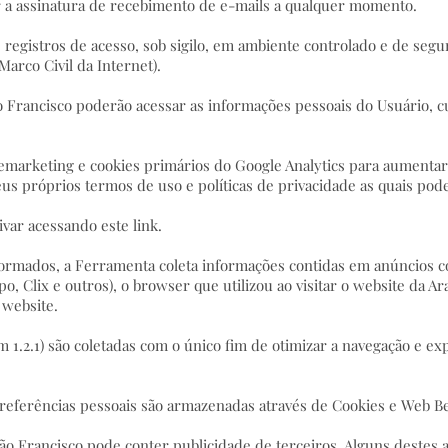
 a assinatura de recebimento de e-mails a qualquer momento.
s registros de acesso, sob sigilo, em ambiente controlado e de seg
(Marco Civil da Internet).
o Francisco poderão acessar as informações pessoais do Usuário, cu
 remarketing e cookies primários do Google Analytics para aumenta
us próprios termos de uso e políticas de privacidade as quais pode
ivar acessando este link.
formados, a Ferramenta coleta informações contidas em anúncios co
po, Clix e outros), o browser que utilizou ao visitar o website da A
o website.
em 1.2.1) são coletadas com o único fim de otimizar a navegação e e
preferências pessoais são armazenadas através de Cookies e Web B
 São Francisco pode conter publicidade de terceiros. Alguns destes 