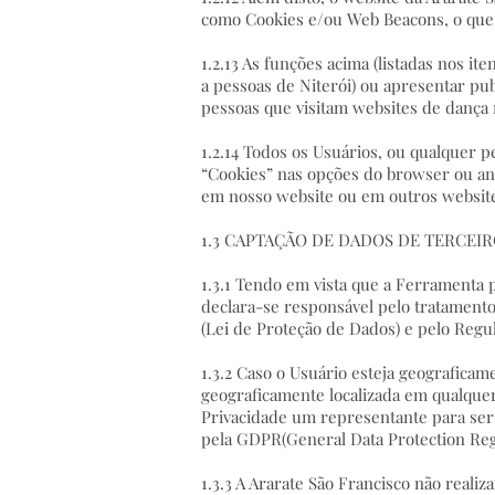
como Cookies e/ou Web Beacons, o que
1.2.13 As funções acima (listadas nos it
a pessoas de Niterói) ou apresentar pu
pessoas que visitam websites de dança
1.2.14 Todos os Usuários, ou qualquer 
“Cookies” nas opções do browser ou ant
em nosso website ou em outros websit
1.3 CAPTAÇÃO DE DADOS DE TERCEI
1.3.1 Tendo em vista que a Ferramenta p
declara-se responsável pelo tratamento 
(Lei de Proteção de Dados) e pelo Reg
1.3.2 Caso o Usuário esteja geograficam
geograficamente localizada em qualque
Privacidade um representante para ser 
pela GDPR(General Data Protection Reg
1.3.3 A Ararate São Francisco não reali