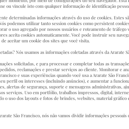
lquer momento, por meio de configurações do seu navegador. Esta 
ne ou vincule isto com qualquer informação de identificação pess
te determinadas informações através do uso de cookies. Estes sã
ós podemos utilizar tanto session cookies como persistent cooki
orar o uso agregado por nossos usuários e roteamento de tráfego 
ores aceita cookies automaticamente. Você pode instruir seu naveg
 de aceitar um cookie dos sites que você visita.
etadas? Nós usamos as informações coletadas através da Ararate Sã
mações solicitadas, e para processar e completar todas as transaçõ
edidos, reclamações e prestar serviços ao cliente. Monitorar e an
Francisco e suas experiências quando você usa a Ararate São Fran
u perfil ou interesses (incluindo anúncios), e aumentar a funciona
es, alertas de segurança, suporte e mensagens administrativas, ajuda
s serviços. Uso em portfólio, trabalhos impressos, digital, intern
o o uso dos layouts e fotos de brindes, websites, material gráfico
arate São Francisco, nós não vamos dividir informações pessoais 