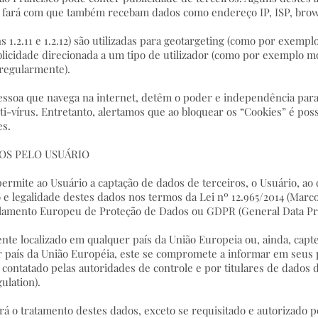
 fará com que também recebam dados como endereço IP, ISP, brow
ens 1.2.11 e 1.2.12) são utilizadas para geotargeting (como por exem
blicidade direcionada a um tipo de utilizador (como por exemplo m
 regularmente).
pessoa que navega na internet, detêm o poder e independência para
i-vírus. Entretanto, alertamos que ao bloquear os “Cookies” é po
es.
ROS PELO USUÁRIO
ermite ao Usuário a captação de dados de terceiros, o Usuário, ao 
e legalidade destes dados nos termos da Lei nº 12.965/2014 (Marco C
ulamento Europeu de Proteção de Dados ou GDPR (General Data Pro
ente localizado em qualquer país da União Europeia ou, ainda, cap
r país da União Européia, este se compromete a informar em seus 
contatado pelas autoridades de controle e por titulares de dados 
ulation).
zará o tratamento destes dados, exceto se requisitado e autorizado 