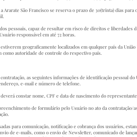
 a Ararate São Francisco se reserva o prazo de 30(trinta) dias par
il.
dos pessoais, capaz de resultar em risco de direitos e liberdades d
Usuário responsável em até 72 horas.
os estiverem geograficamente localizados em qualquer país da União 
em como autoridade de controle do respectivo país.
a contratação, as seguintes informações de identificação pessoal do
endereço, e-mail e número de telefone.
ca, deverá constar nome, CPF e data de nascimento do representante
 preenchimento de formulário pelo Usuário no ato da contratação/as
ação.
sadas para comunicação, notificação e cobrança dos usuários, estan
envio de e-mails, como o envio de Newsletter, comunicado de lanç