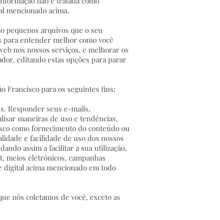
informação não é tratada como
oal mencionado acima.
o pequenos arquivos que o seu
es para entender melhor como você
web nos nossos serviços, e melhorar os
ador, editando estas opções para parar
o Francisco para os seguintes fins:
es. Responder seus e-mails,
alisar maneiras de uso e tendências,
cisco como fornecimento do conteúdo ou
lidade e facilidade de uso dos nossos
ndo assim a facilitar a sua utilização,
et, meios eletrônicos, campanhas
 e digital acima mencionado em todo
que nós coletamos de você, exceto as