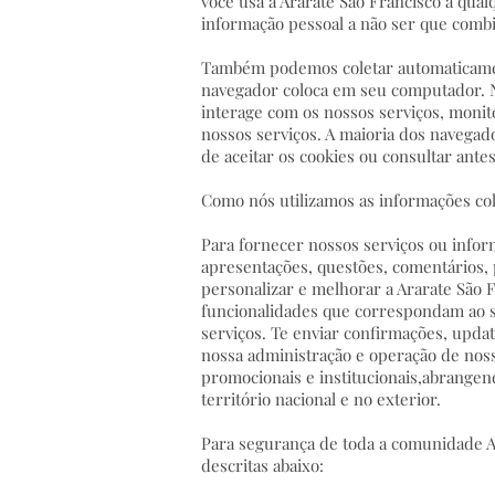
você usa a Ararate São Francisco a qua
informação pessoal a não ser que combi
Também podemos coletar automaticamen
navegador coloca em seu computador. N
interage com os nossos serviços, monit
nossos serviços. A maioria dos navegad
de aceitar os cookies ou consultar antes
Como nós utilizamos as informações col
Para fornecer nossos serviços ou infor
apresentações, questões, comentários, p
personalizar e melhorar a Ararate São 
funcionalidades que correspondam ao se
serviços. Te enviar confirmações, updat
nossa administração e operação de nosso
promocionais e institucionais,abrangend
território nacional e no exterior.
Para segurança de toda a comunidade Ar
descritas abaixo: