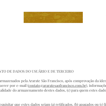
ções
Saúde e Bem-Estar
Day Use
Como Chegar
NTO DE DADOS DO USUÁRIO E DE TERCEIRO
 armazenados pela Ararate São Francisco, após comprovação da ide
uerer por e-mail (
contato@araratesaofrancisco.com.br
), informaçõ
finalidade do armazenamento destes dados, (c) para quem estes dado
equisitar que estes dados sejam (a) retificados, (b) apagados ou (c) 