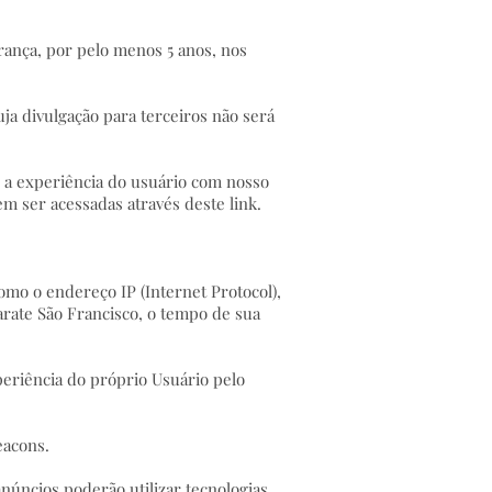
urança, por pelo menos 5 anos, nos
ja divulgação para terceiros não será
r a experiência do usuário com nosso
m ser acessadas através deste link.
mo o endereço IP (Internet Protocol),
rarate São Francisco, o tempo de sua
xperiência do próprio Usuário pelo
eacons.
anúncios poderão utilizar tecnologias