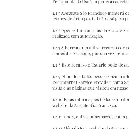
Ferramenta. O Usuário poderá cancelar
1.2.5 A Ararate São Francisco manterá o
termos do Art. 15 da Lei nº 12.965/2014 
1.2.6 Apenas funcionários da Ararate Sã
realizada sem autorização.
1.2.7 A Ferramenta utiliza recursos de
conteúdo. A Google, por sua vez, tem se
1.2.8 Este recurso o Usuário pode desat
1.2.9 Além dos dados pessoais acima in
ISP (Internet Service Provider, como Sa
visita e as páginas que visitou em noss
1.2.10 Estas informações (listadas no it
website da Ararate São Francisco.
1.2.11 Ainda, outras informações como 
1.2.12 Além disto, o website da Ararate