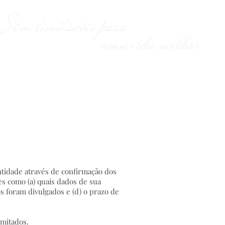
Sem limitações para
uma vida melhor.
Agende uma Visita
Fale Conosco
ntidade através de confirmação dos
es como (a) quais dados de sua
s foram divulgados e (d) o prazo de
limitados.